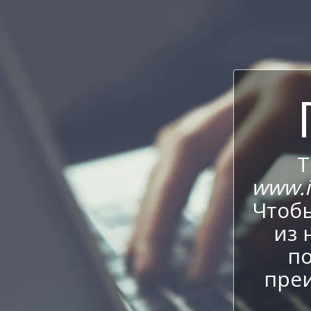
Т
www.it
Чтобы
из 
по
пре