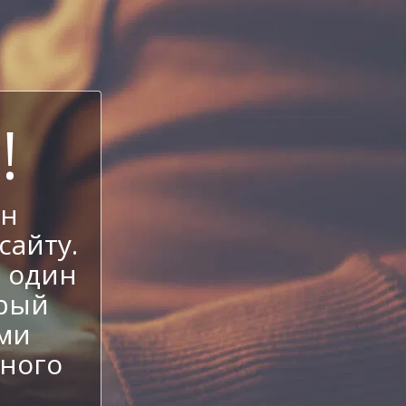
!
ен
сайту.
е один
орый
еми
ного