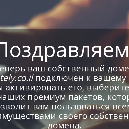
Поздравляем
еперь ваш собственный дом
ely.co.il
подключен к вашему 
 активировать его, выберит
наших премиум пакетов, кот
зволит вам пользоваться вс
имуществами своего собствен
домена.