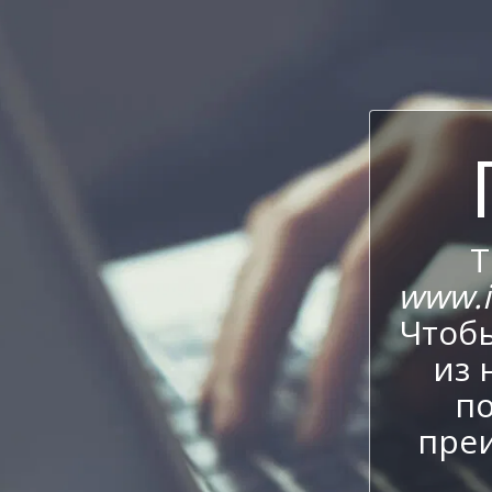
Т
www.it
Чтобы
из 
по
пре