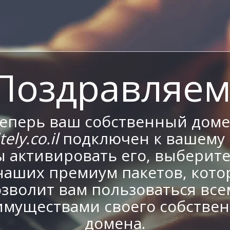
Поздравляем
еперь ваш собственный дом
ely.co.il
подключен к вашему 
 активировать его, выберит
наших премиум пакетов, кот
зволит вам пользоваться вс
имуществами своего собствен
домена.