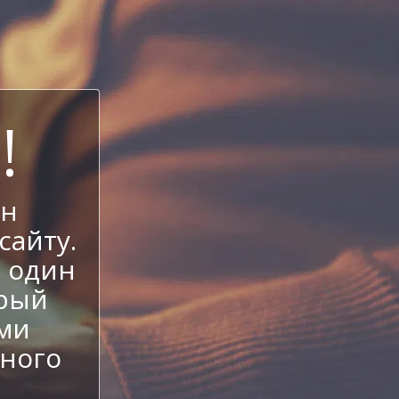
!
ен
сайту.
е один
орый
еми
ного